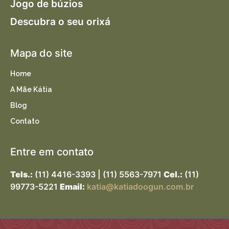
Jogo de búzios
Descubra o seu orixá
Mapa do site
Home
A Mãe Kátia
Blog
Contato
Entre em contato
Tels.:
(11) 4416-3393 | (11) 5563-7971
Cel.:
(11)
99773-5221
Email:
katia@katiadoogun.com.br